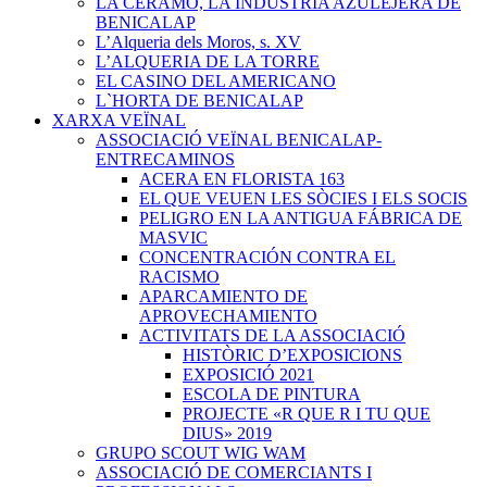
LA CERAMO, LA INDUSTRIA AZULEJERA DE
BENICALAP
L’Alqueria dels Moros, s. XV
L’ALQUERIA DE LA TORRE
EL CASINO DEL AMERICANO
L`HORTA DE BENICALAP
XARXA VEÏNAL
ASSOCIACIÓ VEÏNAL BENICALAP-
ENTRECAMINOS
ACERA EN FLORISTA 163
EL QUE VEUEN LES SÒCIES I ELS SOCIS
PELIGRO EN LA ANTIGUA FÁBRICA DE
MASVIC
CONCENTRACIÓN CONTRA EL
RACISMO
APARCAMIENTO DE
APROVECHAMIENTO
ACTIVITATS DE LA ASSOCIACIÓ
HISTÒRIC D’EXPOSICIONS
EXPOSICIÓ 2021
ESCOLA DE PINTURA
PROJECTE «R QUE R I TU QUE
DIUS» 2019
GRUPO SCOUT WIG WAM
ASSOCIACIÓ DE COMERCIANTS I