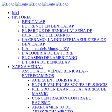
Inici
HISTÒRIA
BENICALAP
EL TRENET EN BENICALAP
EL PARQUE DE BENICALAP SEÑA DE
IDENTIDAD DEL BARRIO
LA CERAMO, LA INDUSTRIA AZULEJERA DE
BENICALAP
L’Alqueria dels Moros, s. XV
L’ALQUERIA DE LA TORRE
EL CASINO DEL AMERICANO
L`HORTA DE BENICALAP
XARXA VEÏNAL
ASSOCIACIÓ VEÏNAL BENICALAP-
ENTRECAMINOS
ACERA EN FLORISTA 163
EL QUE VEUEN LES SÒCIES I ELS SOCIS
PELIGRO EN LA ANTIGUA FÁBRICA DE
MASVIC
CONCENTRACIÓN CONTRA EL
RACISMO
APARCAMIENTO DE
APROVECHAMIENTO