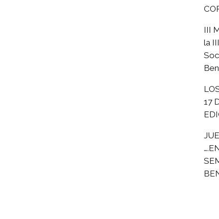
CO
III
la I
Soc
Ben
LOS
17 
EDI
JU
….E
SE
BE