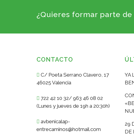
¿Quieres formar parte de 
CONTACTO
ÚL
C/ Poeta Serrano Clavero, 17
YA 
46025 Valencia
BE
CON
722 42 10 32/ 963 46 08 02
«BE
(Lunes y jueves de 19h a 20:30h)
NUE
avbenicalap-
29 
entrecaminos@hotmail.com
DE 