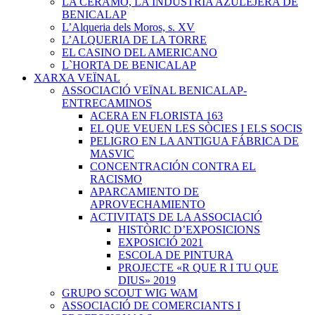
LA CERAMO, LA INDUSTRIA AZULEJERA DE
BENICALAP
L’Alqueria dels Moros, s. XV
L’ALQUERIA DE LA TORRE
EL CASINO DEL AMERICANO
L`HORTA DE BENICALAP
XARXA VEÏNAL
ASSOCIACIÓ VEÏNAL BENICALAP-
ENTRECAMINOS
ACERA EN FLORISTA 163
EL QUE VEUEN LES SÒCIES I ELS SOCIS
PELIGRO EN LA ANTIGUA FÁBRICA DE
MASVIC
CONCENTRACIÓN CONTRA EL
RACISMO
APARCAMIENTO DE
APROVECHAMIENTO
ACTIVITATS DE LA ASSOCIACIÓ
HISTÒRIC D’EXPOSICIONS
EXPOSICIÓ 2021
ESCOLA DE PINTURA
PROJECTE «R QUE R I TU QUE
DIUS» 2019
GRUPO SCOUT WIG WAM
ASSOCIACIÓ DE COMERCIANTS I