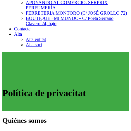
APOYANDO AL COMERCIO: SERPRIX
PERFUMERÍA
FERRETERIA MONTORO (C/ JOSÉ GROLLO 72)
BOUTIQUE «MI MUNDO» C/ Poeta Serrano
Clavero 24, bajo
Contacte
Alta
Alta entitat
Alta soci
Política de privacitat
Quiénes somos