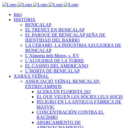
Inici
HISTÒRIA
BENICALAP
EL TRENET EN BENICALAP
EL PARQUE DE BENICALAP SEÑA DE
IDENTIDAD DEL BARRIO
LA CERAMO, LA INDUSTRIA AZULEJERA DE
BENICALAP
L’Alqueria dels Moros, s. XV
L’ALQUERIA DE LA TORRE
EL CASINO DEL AMERICANO
L`HORTA DE BENICALAP
XARXA VEÏNAL
ASSOCIACIÓ VEÏNAL BENICALAP-
ENTRECAMINOS
ACERA EN FLORISTA 163
EL QUE VEUEN LES SÒCIES I ELS SOCIS
PELIGRO EN LA ANTIGUA FÁBRICA DE
MASVIC
CONCENTRACIÓN CONTRA EL
RACISMO
APARCAMIENTO DE
APROVECHAMIENTO