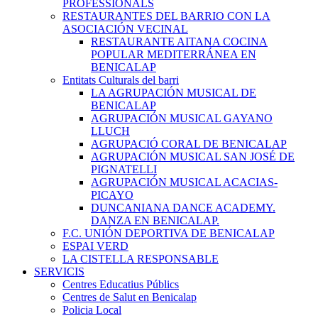
PROFESSIONALS
RESTAURANTES DEL BARRIO CON LA
ASOCIACIÓN VECINAL
RESTAURANTE AITANA COCINA
POPULAR MEDITERRÁNEA EN
BENICALAP
Entitats Culturals del barri
LA AGRUPACIÓN MUSICAL DE
BENICALAP
AGRUPACIÓN MUSICAL GAYANO
LLUCH
AGRUPACIÓ CORAL DE BENICALAP
AGRUPACIÓN MUSICAL SAN JOSÉ DE
PIGNATELLI
AGRUPACIÓN MUSICAL ACACIAS-
PICAYO
DUNCANIANA DANCE ACADEMY.
DANZA EN BENICALAP.
F.C. UNIÓN DEPORTIVA DE BENICALAP
ESPAI VERD
LA CISTELLA RESPONSABLE
SERVICIS
Centres Educatius Públics
Centres de Salut en Benicalap
Policia Local