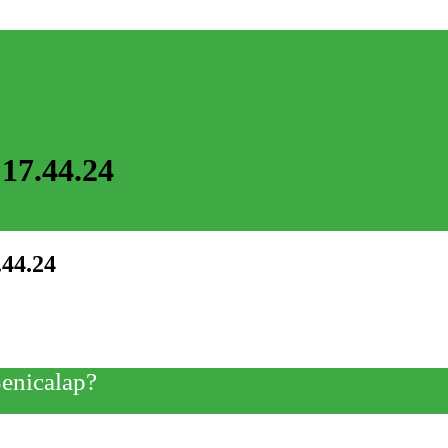
17.44.24
44.24
Benicalap?