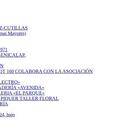
Z-CUTILLAS
onas Mayores)
971
ENICALAP.
ÓN
OT 160 COLABORA CON LA ASOCIACIÓN
ELECTRO»
ADERÍA «AVENIDA»
ERIA «EL PARQUE»
 PIQUER TALLER FLORAL
RÍA
4, bajo