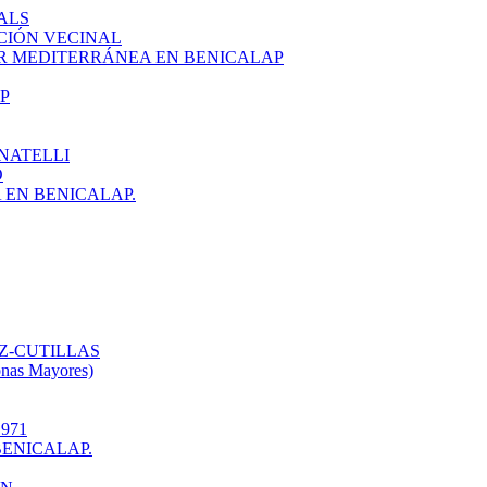
ALS
CIÓN VECINAL
R MEDITERRÁNEA EN BENICALAP
P
NATELLI
O
EN BENICALAP.
Z-CUTILLAS
onas Mayores)
971
ENICALAP.