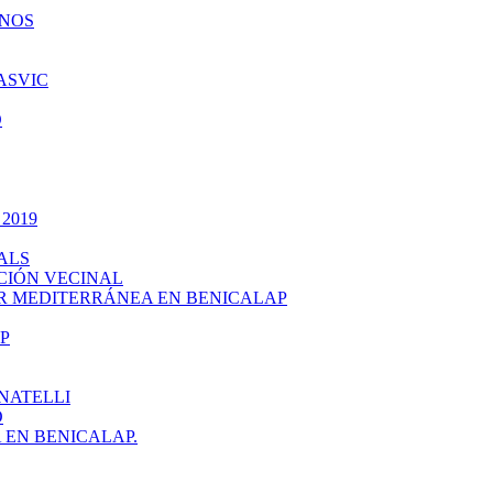
INOS
ASVIC
O
 2019
ALS
CIÓN VECINAL
R MEDITERRÁNEA EN BENICALAP
P
NATELLI
O
EN BENICALAP.