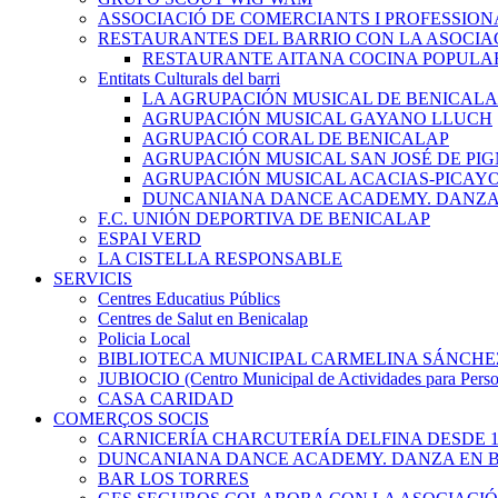
ASSOCIACIÓ DE COMERCIANTS I PROFESSION
RESTAURANTES DEL BARRIO CON LA ASOCIA
RESTAURANTE AITANA COCINA POPULA
Entitats Culturals del barri
LA AGRUPACIÓN MUSICAL DE BENICALA
AGRUPACIÓN MUSICAL GAYANO LLUCH
AGRUPACIÓ CORAL DE BENICALAP
AGRUPACIÓN MUSICAL SAN JOSÉ DE PIG
AGRUPACIÓN MUSICAL ACACIAS-PICAY
DUNCANIANA DANCE ACADEMY. DANZA 
F.C. UNIÓN DEPORTIVA DE BENICALAP
ESPAI VERD
LA CISTELLA RESPONSABLE
SERVICIS
Centres Educatius Públics
Centres de Salut en Benicalap
Policia Local
BIBLIOTECA MUNICIPAL CARMELINA SÁNCHE
JUBIOCIO (Centro Municipal de Actividades para Pers
CASA CARIDAD
COMERÇOS SOCIS
CARNICERÍA CHARCUTERÍA DELFINA DESDE 1
DUNCANIANA DANCE ACADEMY. DANZA EN B
BAR LOS TORRES