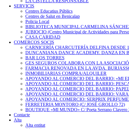
LA CISTELLA RESPONSABLE
SERVICIS
Centres Educatius Públics
Centres de Salut en Benicalap
Policia Local
BIBLIOTECA MUNICIPAL CARMELINA SÁNCHE
JUBIOCIO (Centro Municipal de Actividades para Pers
CASA CARIDAD
COMERÇOS SOCIS
CARNICERÍA CHARCUTERÍA DELFINA DESDE 1
DUNCANIANA DANCE ACADEMY. DANZA EN B
BAR LOS TORRES
GES SEGUROS COLABORA CON LA ASOCIACI
FARMACIA RENOVADA EN LA AVDA. BURJASS
INMOBILIARIAS COMPRA/ALQUILER
APOYANDO AL COMERCIO DEL BARRIO: «MI 
APOYANDO AL COMERCIO DEL BARRIO: PESC
APOYANDO AL COMERCIO DEL BARRIO: PAPEL
APOYANDO AL COMERCIO DEL BARRIO: VARA
APOYANDO AL COMERCIO: SERPRIX PERFUME
FERRETERIA MONTORO (C/ JOSÉ GROLLO 72)
BOUTIQUE «MI MUNDO» C/ Poeta Serrano Clavero 2
Contacte
Alta
Alta entitat