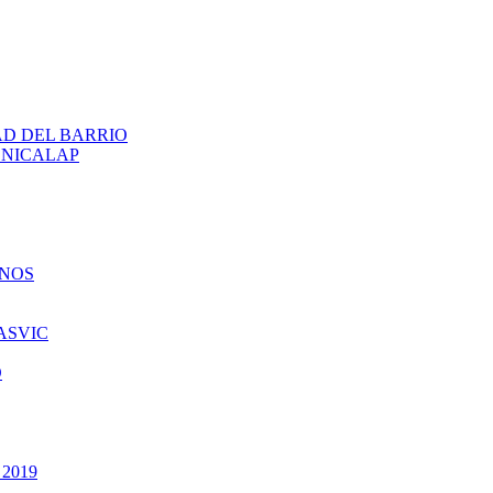
AD DEL BARRIO
ENICALAP
INOS
ASVIC
O
 2019