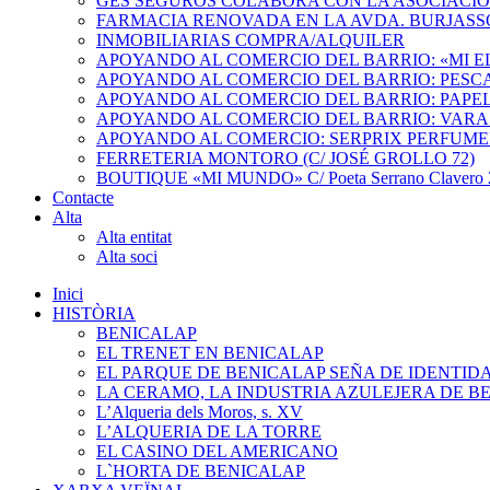
GES SEGUROS COLABORA CON LA ASOCIACI
FARMACIA RENOVADA EN LA AVDA. BURJASS
INMOBILIARIAS COMPRA/ALQUILER
APOYANDO AL COMERCIO DEL BARRIO: «MI 
APOYANDO AL COMERCIO DEL BARRIO: PESC
APOYANDO AL COMERCIO DEL BARRIO: PAPEL
APOYANDO AL COMERCIO DEL BARRIO: VARA
APOYANDO AL COMERCIO: SERPRIX PERFUME
FERRETERIA MONTORO (C/ JOSÉ GROLLO 72)
BOUTIQUE «MI MUNDO» C/ Poeta Serrano Clavero 2
Contacte
Alta
Alta entitat
Alta soci
Inici
HISTÒRIA
BENICALAP
EL TRENET EN BENICALAP
EL PARQUE DE BENICALAP SEÑA DE IDENTID
LA CERAMO, LA INDUSTRIA AZULEJERA DE B
L’Alqueria dels Moros, s. XV
L’ALQUERIA DE LA TORRE
EL CASINO DEL AMERICANO
L`HORTA DE BENICALAP