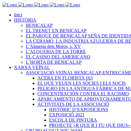
Inici
HISTÒRIA
BENICALAP
EL TRENET EN BENICALAP
EL PARQUE DE BENICALAP SEÑA DE IDENTID
LA CERAMO, LA INDUSTRIA AZULEJERA DE B
L’Alqueria dels Moros, s. XV
L’ALQUERIA DE LA TORRE
EL CASINO DEL AMERICANO
L`HORTA DE BENICALAP
XARXA VEÏNAL
ASSOCIACIÓ VEÏNAL BENICALAP-ENTRECAM
ACERA EN FLORISTA 163
EL QUE VEUEN LES SÒCIES I ELS SOCIS
PELIGRO EN LA ANTIGUA FÁBRICA DE M
CONCENTRACIÓN CONTRA EL RACISMO
APARCAMIENTO DE APROVECHAMIENT
ACTIVITATS DE LA ASSOCIACIÓ
HISTÒRIC D’EXPOSICIONS
EXPOSICIÓ 2021
ESCOLA DE PINTURA
PROJECTE «R QUE R I TU QUE DIUS»
GRUPO SCOUT WIG WAM