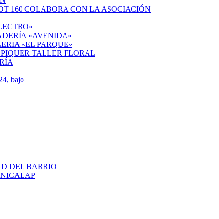
ÓN
OT 160 COLABORA CON LA ASOCIACIÓN
ELECTRO»
ADERÍA «AVENIDA»
ERIA «EL PARQUE»
 PIQUER TALLER FLORAL
RÍA
4, bajo
AD DEL BARRIO
ENICALAP