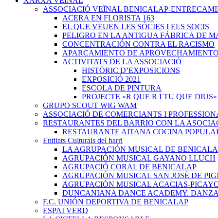
XARXA VEÏNAL
ASSOCIACIÓ VEÏNAL BENICALAP-ENTRECAM
ACERA EN FLORISTA 163
EL QUE VEUEN LES SÒCIES I ELS SOCIS
PELIGRO EN LA ANTIGUA FÁBRICA DE M
CONCENTRACIÓN CONTRA EL RACISMO
APARCAMIENTO DE APROVECHAMIENT
ACTIVITATS DE LA ASSOCIACIÓ
HISTÒRIC D’EXPOSICIONS
EXPOSICIÓ 2021
ESCOLA DE PINTURA
PROJECTE «R QUE R I TU QUE DIUS»
GRUPO SCOUT WIG WAM
ASSOCIACIÓ DE COMERCIANTS I PROFESSION
RESTAURANTES DEL BARRIO CON LA ASOCIA
RESTAURANTE AITANA COCINA POPULA
Entitats Culturals del barri
LA AGRUPACIÓN MUSICAL DE BENICALA
AGRUPACIÓN MUSICAL GAYANO LLUCH
AGRUPACIÓ CORAL DE BENICALAP
AGRUPACIÓN MUSICAL SAN JOSÉ DE PIG
AGRUPACIÓN MUSICAL ACACIAS-PICAY
DUNCANIANA DANCE ACADEMY. DANZA 
F.C. UNIÓN DEPORTIVA DE BENICALAP
ESPAI VERD