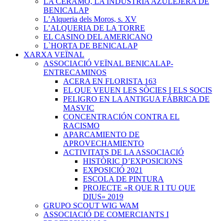
LA CERAMO, LA INDUSTRIA AZULEJERA DE
BENICALAP
L’Alqueria dels Moros, s. XV
L’ALQUERIA DE LA TORRE
EL CASINO DEL AMERICANO
L`HORTA DE BENICALAP
XARXA VEÏNAL
ASSOCIACIÓ VEÏNAL BENICALAP-
ENTRECAMINOS
ACERA EN FLORISTA 163
EL QUE VEUEN LES SÒCIES I ELS SOCIS
PELIGRO EN LA ANTIGUA FÁBRICA DE
MASVIC
CONCENTRACIÓN CONTRA EL
RACISMO
APARCAMIENTO DE
APROVECHAMIENTO
ACTIVITATS DE LA ASSOCIACIÓ
HISTÒRIC D’EXPOSICIONS
EXPOSICIÓ 2021
ESCOLA DE PINTURA
PROJECTE «R QUE R I TU QUE
DIUS» 2019
GRUPO SCOUT WIG WAM
ASSOCIACIÓ DE COMERCIANTS I