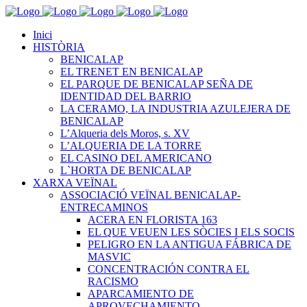
Inici
HISTÒRIA
BENICALAP
EL TRENET EN BENICALAP
EL PARQUE DE BENICALAP SEÑA DE
IDENTIDAD DEL BARRIO
LA CERAMO, LA INDUSTRIA AZULEJERA DE
BENICALAP
L’Alqueria dels Moros, s. XV
L’ALQUERIA DE LA TORRE
EL CASINO DEL AMERICANO
L`HORTA DE BENICALAP
XARXA VEÏNAL
ASSOCIACIÓ VEÏNAL BENICALAP-
ENTRECAMINOS
ACERA EN FLORISTA 163
EL QUE VEUEN LES SÒCIES I ELS SOCIS
PELIGRO EN LA ANTIGUA FÁBRICA DE
MASVIC
CONCENTRACIÓN CONTRA EL
RACISMO
APARCAMIENTO DE
APROVECHAMIENTO