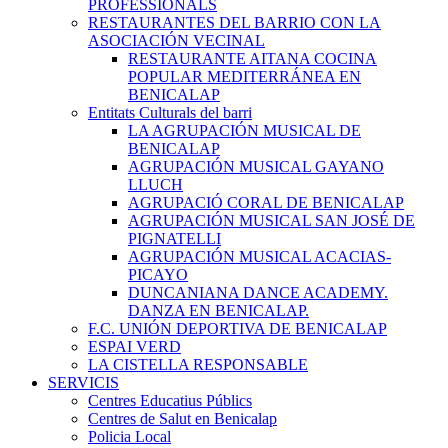
PROFESSIONALS
RESTAURANTES DEL BARRIO CON LA
ASOCIACIÓN VECINAL
RESTAURANTE AITANA COCINA
POPULAR MEDITERRÁNEA EN
BENICALAP
Entitats Culturals del barri
LA AGRUPACIÓN MUSICAL DE
BENICALAP
AGRUPACIÓN MUSICAL GAYANO
LLUCH
AGRUPACIÓ CORAL DE BENICALAP
AGRUPACIÓN MUSICAL SAN JOSÉ DE
PIGNATELLI
AGRUPACIÓN MUSICAL ACACIAS-
PICAYO
DUNCANIANA DANCE ACADEMY.
DANZA EN BENICALAP.
F.C. UNIÓN DEPORTIVA DE BENICALAP
ESPAI VERD
LA CISTELLA RESPONSABLE
SERVICIS
Centres Educatius Públics
Centres de Salut en Benicalap
Policia Local