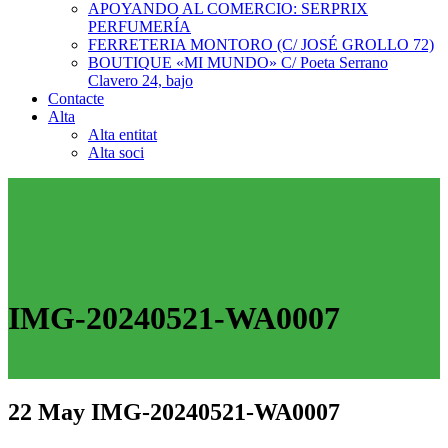
APOYANDO AL COMERCIO: SERPRIX
PERFUMERÍA
FERRETERIA MONTORO (C/ JOSÉ GROLLO 72)
BOUTIQUE «MI MUNDO» C/ Poeta Serrano
Clavero 24, bajo
Contacte
Alta
Alta entitat
Alta soci
IMG-20240521-WA0007
22 May
IMG-20240521-WA0007