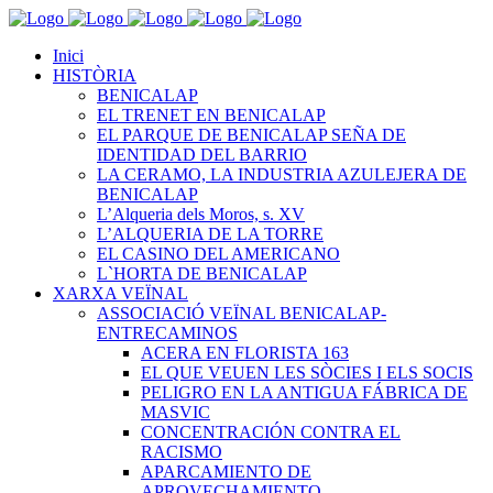
Inici
HISTÒRIA
BENICALAP
EL TRENET EN BENICALAP
EL PARQUE DE BENICALAP SEÑA DE
IDENTIDAD DEL BARRIO
LA CERAMO, LA INDUSTRIA AZULEJERA DE
BENICALAP
L’Alqueria dels Moros, s. XV
L’ALQUERIA DE LA TORRE
EL CASINO DEL AMERICANO
L`HORTA DE BENICALAP
XARXA VEÏNAL
ASSOCIACIÓ VEÏNAL BENICALAP-
ENTRECAMINOS
ACERA EN FLORISTA 163
EL QUE VEUEN LES SÒCIES I ELS SOCIS
PELIGRO EN LA ANTIGUA FÁBRICA DE
MASVIC
CONCENTRACIÓN CONTRA EL
RACISMO
APARCAMIENTO DE
APROVECHAMIENTO