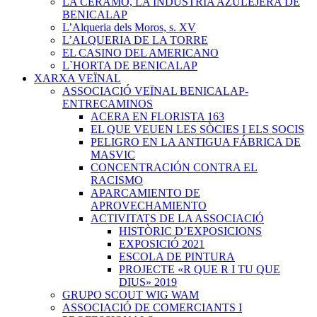
LA CERAMO, LA INDUSTRIA AZULEJERA DE
BENICALAP
L’Alqueria dels Moros, s. XV
L’ALQUERIA DE LA TORRE
EL CASINO DEL AMERICANO
L`HORTA DE BENICALAP
XARXA VEÏNAL
ASSOCIACIÓ VEÏNAL BENICALAP-
ENTRECAMINOS
ACERA EN FLORISTA 163
EL QUE VEUEN LES SÒCIES I ELS SOCIS
PELIGRO EN LA ANTIGUA FÁBRICA DE
MASVIC
CONCENTRACIÓN CONTRA EL
RACISMO
APARCAMIENTO DE
APROVECHAMIENTO
ACTIVITATS DE LA ASSOCIACIÓ
HISTÒRIC D’EXPOSICIONS
EXPOSICIÓ 2021
ESCOLA DE PINTURA
PROJECTE «R QUE R I TU QUE
DIUS» 2019
GRUPO SCOUT WIG WAM
ASSOCIACIÓ DE COMERCIANTS I