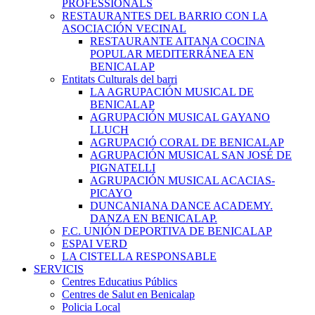
PROFESSIONALS
RESTAURANTES DEL BARRIO CON LA
ASOCIACIÓN VECINAL
RESTAURANTE AITANA COCINA
POPULAR MEDITERRÁNEA EN
BENICALAP
Entitats Culturals del barri
LA AGRUPACIÓN MUSICAL DE
BENICALAP
AGRUPACIÓN MUSICAL GAYANO
LLUCH
AGRUPACIÓ CORAL DE BENICALAP
AGRUPACIÓN MUSICAL SAN JOSÉ DE
PIGNATELLI
AGRUPACIÓN MUSICAL ACACIAS-
PICAYO
DUNCANIANA DANCE ACADEMY.
DANZA EN BENICALAP.
F.C. UNIÓN DEPORTIVA DE BENICALAP
ESPAI VERD
LA CISTELLA RESPONSABLE
SERVICIS
Centres Educatius Públics
Centres de Salut en Benicalap
Policia Local