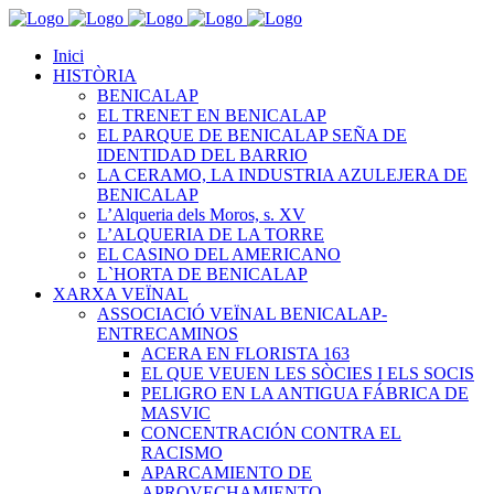
Inici
HISTÒRIA
BENICALAP
EL TRENET EN BENICALAP
EL PARQUE DE BENICALAP SEÑA DE
IDENTIDAD DEL BARRIO
LA CERAMO, LA INDUSTRIA AZULEJERA DE
BENICALAP
L’Alqueria dels Moros, s. XV
L’ALQUERIA DE LA TORRE
EL CASINO DEL AMERICANO
L`HORTA DE BENICALAP
XARXA VEÏNAL
ASSOCIACIÓ VEÏNAL BENICALAP-
ENTRECAMINOS
ACERA EN FLORISTA 163
EL QUE VEUEN LES SÒCIES I ELS SOCIS
PELIGRO EN LA ANTIGUA FÁBRICA DE
MASVIC
CONCENTRACIÓN CONTRA EL
RACISMO
APARCAMIENTO DE
APROVECHAMIENTO