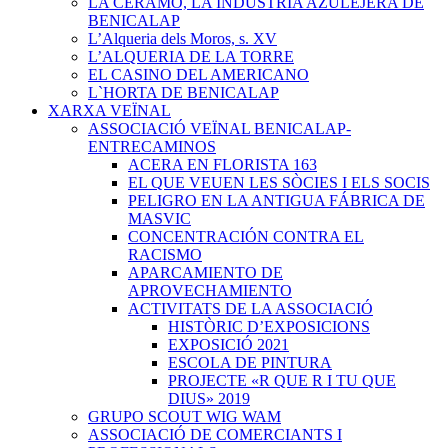
LA CERAMO, LA INDUSTRIA AZULEJERA DE
BENICALAP
L’Alqueria dels Moros, s. XV
L’ALQUERIA DE LA TORRE
EL CASINO DEL AMERICANO
L`HORTA DE BENICALAP
XARXA VEÏNAL
ASSOCIACIÓ VEÏNAL BENICALAP-
ENTRECAMINOS
ACERA EN FLORISTA 163
EL QUE VEUEN LES SÒCIES I ELS SOCIS
PELIGRO EN LA ANTIGUA FÁBRICA DE
MASVIC
CONCENTRACIÓN CONTRA EL
RACISMO
APARCAMIENTO DE
APROVECHAMIENTO
ACTIVITATS DE LA ASSOCIACIÓ
HISTÒRIC D’EXPOSICIONS
EXPOSICIÓ 2021
ESCOLA DE PINTURA
PROJECTE «R QUE R I TU QUE
DIUS» 2019
GRUPO SCOUT WIG WAM
ASSOCIACIÓ DE COMERCIANTS I