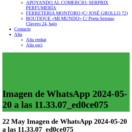
APOYANDO AL COMERCIO: SERPRIX
PERFUMERÍA
FERRETERIA MONTORO (C/ JOSÉ GROLLO 72)
BOUTIQUE «MI MUNDO» C/ Poeta Serrano
Clavero 24, bajo
Contacte
Alta
Alta entitat
Alta soci
Imagen de WhatsApp 2024-05-
20 a las 11.33.07_ed0ce075
22 May
Imagen de WhatsApp 2024-05-20
a las 11.33.07_ed0ce075