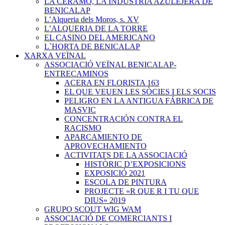
LA CERAMO, LA INDUSTRIA AZULEJERA DE
BENICALAP
L’Alqueria dels Moros, s. XV
L’ALQUERIA DE LA TORRE
EL CASINO DEL AMERICANO
L`HORTA DE BENICALAP
XARXA VEÏNAL
ASSOCIACIÓ VEÏNAL BENICALAP-
ENTRECAMINOS
ACERA EN FLORISTA 163
EL QUE VEUEN LES SÒCIES I ELS SOCIS
PELIGRO EN LA ANTIGUA FÁBRICA DE
MASVIC
CONCENTRACIÓN CONTRA EL
RACISMO
APARCAMIENTO DE
APROVECHAMIENTO
ACTIVITATS DE LA ASSOCIACIÓ
HISTÒRIC D’EXPOSICIONS
EXPOSICIÓ 2021
ESCOLA DE PINTURA
PROJECTE «R QUE R I TU QUE
DIUS» 2019
GRUPO SCOUT WIG WAM
ASSOCIACIÓ DE COMERCIANTS I