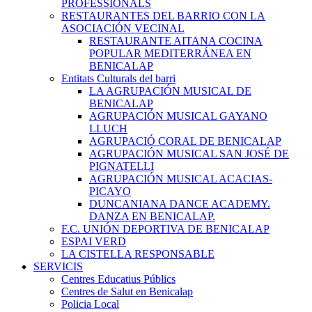
PROFESSIONALS
RESTAURANTES DEL BARRIO CON LA
ASOCIACIÓN VECINAL
RESTAURANTE AITANA COCINA
POPULAR MEDITERRÁNEA EN
BENICALAP
Entitats Culturals del barri
LA AGRUPACIÓN MUSICAL DE
BENICALAP
AGRUPACIÓN MUSICAL GAYANO
LLUCH
AGRUPACIÓ CORAL DE BENICALAP
AGRUPACIÓN MUSICAL SAN JOSÉ DE
PIGNATELLI
AGRUPACIÓN MUSICAL ACACIAS-
PICAYO
DUNCANIANA DANCE ACADEMY.
DANZA EN BENICALAP.
F.C. UNIÓN DEPORTIVA DE BENICALAP
ESPAI VERD
LA CISTELLA RESPONSABLE
SERVICIS
Centres Educatius Públics
Centres de Salut en Benicalap
Policia Local