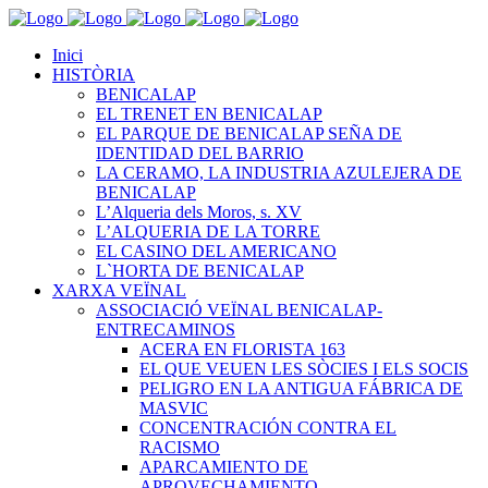
Inici
HISTÒRIA
BENICALAP
EL TRENET EN BENICALAP
EL PARQUE DE BENICALAP SEÑA DE
IDENTIDAD DEL BARRIO
LA CERAMO, LA INDUSTRIA AZULEJERA DE
BENICALAP
L’Alqueria dels Moros, s. XV
L’ALQUERIA DE LA TORRE
EL CASINO DEL AMERICANO
L`HORTA DE BENICALAP
XARXA VEÏNAL
ASSOCIACIÓ VEÏNAL BENICALAP-
ENTRECAMINOS
ACERA EN FLORISTA 163
EL QUE VEUEN LES SÒCIES I ELS SOCIS
PELIGRO EN LA ANTIGUA FÁBRICA DE
MASVIC
CONCENTRACIÓN CONTRA EL
RACISMO
APARCAMIENTO DE
APROVECHAMIENTO