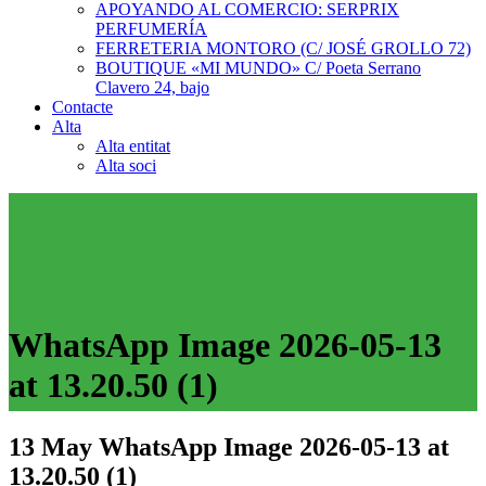
APOYANDO AL COMERCIO: SERPRIX
PERFUMERÍA
FERRETERIA MONTORO (C/ JOSÉ GROLLO 72)
BOUTIQUE «MI MUNDO» C/ Poeta Serrano
Clavero 24, bajo
Contacte
Alta
Alta entitat
Alta soci
WhatsApp Image 2026-05-13
at 13.20.50 (1)
13 May
WhatsApp Image 2026-05-13 at
13.20.50 (1)