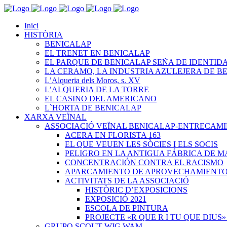
Inici
HISTÒRIA
BENICALAP
EL TRENET EN BENICALAP
EL PARQUE DE BENICALAP SEÑA DE IDENTID
LA CERAMO, LA INDUSTRIA AZULEJERA DE B
L’Alqueria dels Moros, s. XV
L’ALQUERIA DE LA TORRE
EL CASINO DEL AMERICANO
L`HORTA DE BENICALAP
XARXA VEÏNAL
ASSOCIACIÓ VEÏNAL BENICALAP-ENTRECAM
ACERA EN FLORISTA 163
EL QUE VEUEN LES SÒCIES I ELS SOCIS
PELIGRO EN LA ANTIGUA FÁBRICA DE M
CONCENTRACIÓN CONTRA EL RACISMO
APARCAMIENTO DE APROVECHAMIENT
ACTIVITATS DE LA ASSOCIACIÓ
HISTÒRIC D’EXPOSICIONS
EXPOSICIÓ 2021
ESCOLA DE PINTURA
PROJECTE «R QUE R I TU QUE DIUS»
GRUPO SCOUT WIG WAM