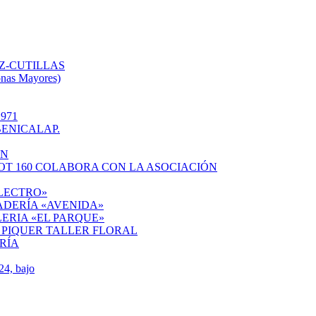
Z-CUTILLAS
onas Mayores)
971
ENICALAP.
ÓN
OT 160 COLABORA CON LA ASOCIACIÓN
ELECTRO»
ADERÍA «AVENIDA»
ERIA «EL PARQUE»
 PIQUER TALLER FLORAL
RÍA
4, bajo