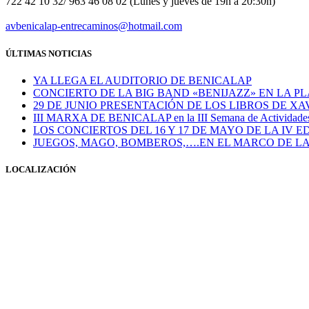
722 42 10 32/ 963 46 08 02 (Lunes y jueves de 19h a 20:30h)
avbenicalap-entrecaminos@hotmail.com
ÚLTIMAS NOTICIAS
YA LLEGA EL AUDITORIO DE BENICALAP
CONCIERTO DE LA BIG BAND «BENIJAZZ» EN LA PL
29 DE JUNIO PRESENTACIÓN DE LOS LIBROS DE X
III MARXA DE BENICALAP en la III Semana de Actividades S
LOS CONCIERTOS DEL 16 Y 17 DE MAYO DE LA IV E
JUEGOS, MAGO, BOMBEROS,….EN EL MARCO DE LA
LOCALIZACIÓN