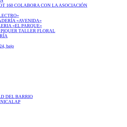
ÓN
OT 160 COLABORA CON LA ASOCIACIÓN
ELECTRO»
ADERÍA «AVENIDA»
ERIA «EL PARQUE»
 PIQUER TALLER FLORAL
RÍA
4, bajo
AD DEL BARRIO
ENICALAP