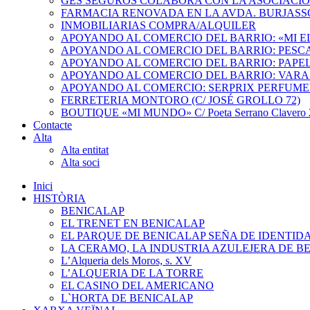
GES SEGUROS COLABORA CON LA ASOCIACI
FARMACIA RENOVADA EN LA AVDA. BURJASS
INMOBILIARIAS COMPRA/ALQUILER
APOYANDO AL COMERCIO DEL BARRIO: «MI 
APOYANDO AL COMERCIO DEL BARRIO: PESC
APOYANDO AL COMERCIO DEL BARRIO: PAPEL
APOYANDO AL COMERCIO DEL BARRIO: VARA
APOYANDO AL COMERCIO: SERPRIX PERFUME
FERRETERIA MONTORO (C/ JOSÉ GROLLO 72)
BOUTIQUE «MI MUNDO» C/ Poeta Serrano Clavero 2
Contacte
Alta
Alta entitat
Alta soci
Inici
HISTÒRIA
BENICALAP
EL TRENET EN BENICALAP
EL PARQUE DE BENICALAP SEÑA DE IDENTID
LA CERAMO, LA INDUSTRIA AZULEJERA DE B
L’Alqueria dels Moros, s. XV
L’ALQUERIA DE LA TORRE
EL CASINO DEL AMERICANO
L`HORTA DE BENICALAP