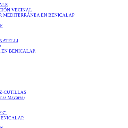
ALS
CIÓN VECINAL
R MEDITERRÁNEA EN BENICALAP
P
NATELLI
O
EN BENICALAP.
Z-CUTILLAS
onas Mayores)
971
ENICALAP.