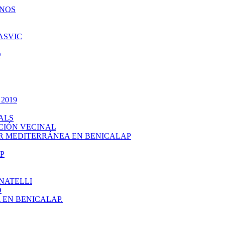
INOS
ASVIC
O
 2019
ALS
CIÓN VECINAL
R MEDITERRÁNEA EN BENICALAP
P
NATELLI
O
EN BENICALAP.