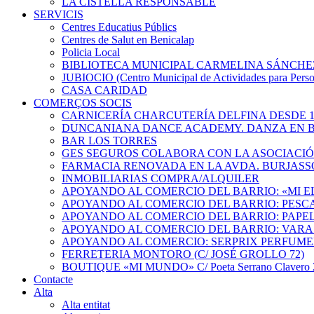
LA CISTELLA RESPONSABLE
SERVICIS
Centres Educatius Públics
Centres de Salut en Benicalap
Policia Local
BIBLIOTECA MUNICIPAL CARMELINA SÁNCHE
JUBIOCIO (Centro Municipal de Actividades para Pers
CASA CARIDAD
COMERÇOS SOCIS
CARNICERÍA CHARCUTERÍA DELFINA DESDE 1
DUNCANIANA DANCE ACADEMY. DANZA EN B
BAR LOS TORRES
GES SEGUROS COLABORA CON LA ASOCIACI
FARMACIA RENOVADA EN LA AVDA. BURJASS
INMOBILIARIAS COMPRA/ALQUILER
APOYANDO AL COMERCIO DEL BARRIO: «MI 
APOYANDO AL COMERCIO DEL BARRIO: PESC
APOYANDO AL COMERCIO DEL BARRIO: PAPEL
APOYANDO AL COMERCIO DEL BARRIO: VARA
APOYANDO AL COMERCIO: SERPRIX PERFUME
FERRETERIA MONTORO (C/ JOSÉ GROLLO 72)
BOUTIQUE «MI MUNDO» C/ Poeta Serrano Clavero 2
Contacte
Alta
Alta entitat