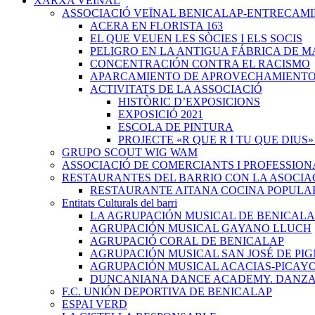
XARXA VEÏNAL
ASSOCIACIÓ VEÏNAL BENICALAP-ENTRECAM
ACERA EN FLORISTA 163
EL QUE VEUEN LES SÒCIES I ELS SOCIS
PELIGRO EN LA ANTIGUA FÁBRICA DE M
CONCENTRACIÓN CONTRA EL RACISMO
APARCAMIENTO DE APROVECHAMIENT
ACTIVITATS DE LA ASSOCIACIÓ
HISTÒRIC D’EXPOSICIONS
EXPOSICIÓ 2021
ESCOLA DE PINTURA
PROJECTE «R QUE R I TU QUE DIUS»
GRUPO SCOUT WIG WAM
ASSOCIACIÓ DE COMERCIANTS I PROFESSION
RESTAURANTES DEL BARRIO CON LA ASOCIA
RESTAURANTE AITANA COCINA POPULA
Entitats Culturals del barri
LA AGRUPACIÓN MUSICAL DE BENICALA
AGRUPACIÓN MUSICAL GAYANO LLUCH
AGRUPACIÓ CORAL DE BENICALAP
AGRUPACIÓN MUSICAL SAN JOSÉ DE PIG
AGRUPACIÓN MUSICAL ACACIAS-PICAY
DUNCANIANA DANCE ACADEMY. DANZA 
F.C. UNIÓN DEPORTIVA DE BENICALAP
ESPAI VERD