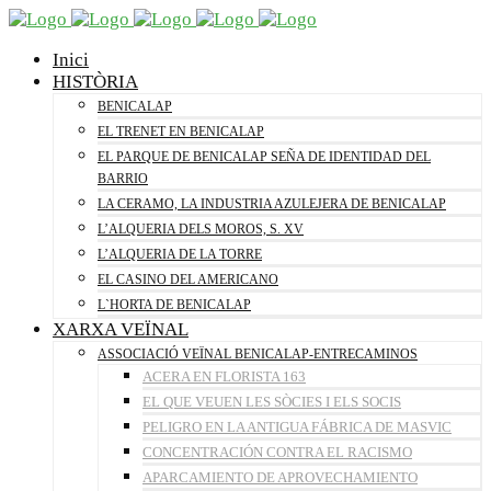
Inici
HISTÒRIA
BENICALAP
EL TRENET EN BENICALAP
EL PARQUE DE BENICALAP SEÑA DE IDENTIDAD DEL
BARRIO
LA CERAMO, LA INDUSTRIA AZULEJERA DE BENICALAP
L’ALQUERIA DELS MOROS, S. XV
L’ALQUERIA DE LA TORRE
EL CASINO DEL AMERICANO
L`HORTA DE BENICALAP
XARXA VEÏNAL
ASSOCIACIÓ VEÏNAL BENICALAP-ENTRECAMINOS
ACERA EN FLORISTA 163
EL QUE VEUEN LES SÒCIES I ELS SOCIS
PELIGRO EN LA ANTIGUA FÁBRICA DE MASVIC
CONCENTRACIÓN CONTRA EL RACISMO
APARCAMIENTO DE APROVECHAMIENTO