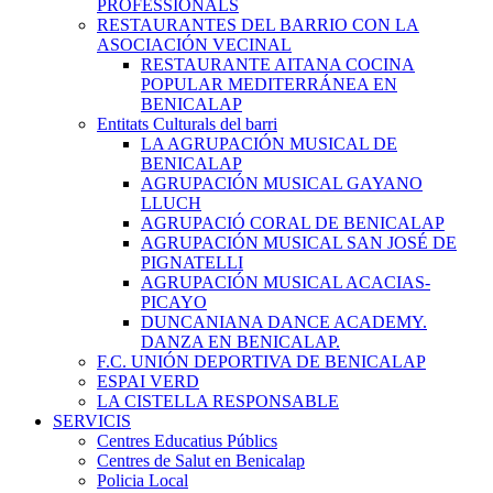
PROFESSIONALS
RESTAURANTES DEL BARRIO CON LA
ASOCIACIÓN VECINAL
RESTAURANTE AITANA COCINA
POPULAR MEDITERRÁNEA EN
BENICALAP
Entitats Culturals del barri
LA AGRUPACIÓN MUSICAL DE
BENICALAP
AGRUPACIÓN MUSICAL GAYANO
LLUCH
AGRUPACIÓ CORAL DE BENICALAP
AGRUPACIÓN MUSICAL SAN JOSÉ DE
PIGNATELLI
AGRUPACIÓN MUSICAL ACACIAS-
PICAYO
DUNCANIANA DANCE ACADEMY.
DANZA EN BENICALAP.
F.C. UNIÓN DEPORTIVA DE BENICALAP
ESPAI VERD
LA CISTELLA RESPONSABLE
SERVICIS
Centres Educatius Públics
Centres de Salut en Benicalap
Policia Local