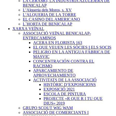
LA CERAMO, LA INDUSTRIA AZULEJERA DE
BENICALAP
L’Alqueria dels Moros, s. XV
L’ALQUERIA DE LA TORRE
EL CASINO DEL AMERICANO
L`HORTA DE BENICALAP
XARXA VEÏNAL
ASSOCIACIÓ VEÏNAL BENICALAP-
ENTRECAMINOS
ACERA EN FLORISTA 163
EL QUE VEUEN LES SÒCIES I ELS SOCIS
PELIGRO EN LA ANTIGUA FÁBRICA DE
MASVIC
CONCENTRACIÓN CONTRA EL
RACISMO
APARCAMIENTO DE
APROVECHAMIENTO
ACTIVITATS DE LA ASSOCIACIÓ
HISTÒRIC D’EXPOSICIONS
EXPOSICIÓ 2021
ESCOLA DE PINTURA
PROJECTE «R QUE R I TU QUE
DIUS» 2019
GRUPO SCOUT WIG WAM
ASSOCIACIÓ DE COMERCIANTS I