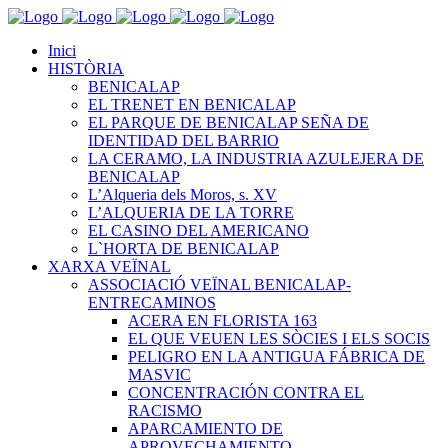
Inici
HISTÒRIA
BENICALAP
EL TRENET EN BENICALAP
EL PARQUE DE BENICALAP SEÑA DE
IDENTIDAD DEL BARRIO
LA CERAMO, LA INDUSTRIA AZULEJERA DE
BENICALAP
L’Alqueria dels Moros, s. XV
L’ALQUERIA DE LA TORRE
EL CASINO DEL AMERICANO
L`HORTA DE BENICALAP
XARXA VEÏNAL
ASSOCIACIÓ VEÏNAL BENICALAP-
ENTRECAMINOS
ACERA EN FLORISTA 163
EL QUE VEUEN LES SÒCIES I ELS SOCIS
PELIGRO EN LA ANTIGUA FÁBRICA DE
MASVIC
CONCENTRACIÓN CONTRA EL
RACISMO
APARCAMIENTO DE
APROVECHAMIENTO