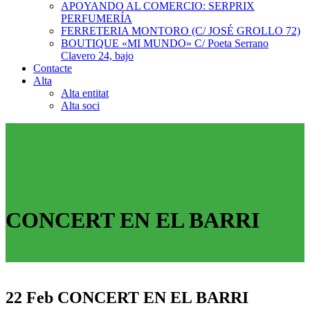
APOYANDO AL COMERCIO: SERPRIX
PERFUMERÍA
FERRETERIA MONTORO (C/ JOSÉ GROLLO 72)
BOUTIQUE «MI MUNDO» C/ Poeta Serrano
Clavero 24, bajo
Contacte
Alta
Alta entitat
Alta soci
CONCERT EN EL BARRI
22 Feb
CONCERT EN EL BARRI