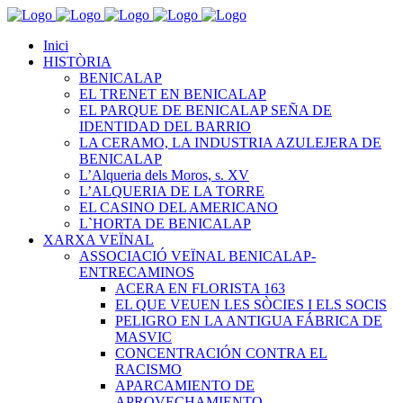
Inici
HISTÒRIA
BENICALAP
EL TRENET EN BENICALAP
EL PARQUE DE BENICALAP SEÑA DE
IDENTIDAD DEL BARRIO
LA CERAMO, LA INDUSTRIA AZULEJERA DE
BENICALAP
L’Alqueria dels Moros, s. XV
L’ALQUERIA DE LA TORRE
EL CASINO DEL AMERICANO
L`HORTA DE BENICALAP
XARXA VEÏNAL
ASSOCIACIÓ VEÏNAL BENICALAP-
ENTRECAMINOS
ACERA EN FLORISTA 163
EL QUE VEUEN LES SÒCIES I ELS SOCIS
PELIGRO EN LA ANTIGUA FÁBRICA DE
MASVIC
CONCENTRACIÓN CONTRA EL
RACISMO
APARCAMIENTO DE
APROVECHAMIENTO