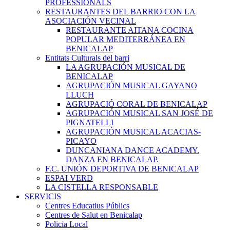
PROFESSIONALS
RESTAURANTES DEL BARRIO CON LA
ASOCIACIÓN VECINAL
RESTAURANTE AITANA COCINA
POPULAR MEDITERRÁNEA EN
BENICALAP
Entitats Culturals del barri
LA AGRUPACIÓN MUSICAL DE
BENICALAP
AGRUPACIÓN MUSICAL GAYANO
LLUCH
AGRUPACIÓ CORAL DE BENICALAP
AGRUPACIÓN MUSICAL SAN JOSÉ DE
PIGNATELLI
AGRUPACIÓN MUSICAL ACACIAS-
PICAYO
DUNCANIANA DANCE ACADEMY.
DANZA EN BENICALAP.
F.C. UNIÓN DEPORTIVA DE BENICALAP
ESPAI VERD
LA CISTELLA RESPONSABLE
SERVICIS
Centres Educatius Públics
Centres de Salut en Benicalap
Policia Local