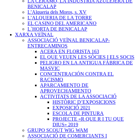
LA CERAMO, LA INDUSTRIA AZULEJERA DE
BENICALAP
L’Alqueria dels Moros, s. XV
L’ALQUERIA DE LA TORRE
EL CASINO DEL AMERICANO
L`HORTA DE BENICALAP
XARXA VEÏNAL
ASSOCIACIÓ VEÏNAL BENICALAP-
ENTRECAMINOS
ACERA EN FLORISTA 163
EL QUE VEUEN LES SÒCIES I ELS SOCIS
PELIGRO EN LA ANTIGUA FÁBRICA DE
MASVIC
CONCENTRACIÓN CONTRA EL
RACISMO
APARCAMIENTO DE
APROVECHAMIENTO
ACTIVITATS DE LA ASSOCIACIÓ
HISTÒRIC D’EXPOSICIONS
EXPOSICIÓ 2021
ESCOLA DE PINTURA
PROJECTE «R QUE R I TU QUE
DIUS» 2019
GRUPO SCOUT WIG WAM
ASSOCIACIÓ DE COMERCIANTS I