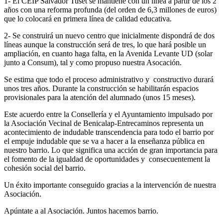
1- El CEIP Salvador Tuset se mantiene con un línea a partir de los 2
años con una reforma profunda (del orden de 6,3 millones de euros)
que lo colocará en primera línea de calidad educativa.
2- Se construirá un nuevo centro que inicialmente dispondrá de dos
líneas aunque la construcción será de tres, lo que hará posible un
ampliación, en cuanto haga falta, en la Avenida Levante UD (solar
junto a Consum), tal y como propuso nuestra Asocación.
Se estima que todo el proceso administrativo y constructivo durará
unos tres años. Durante la construcción se habilitarán espacios
provisionales para la atención del alumnado (unos 15 meses).
Este acuerdo entre la Consellería y el Ayuntamiento impulsado por
la Asociación Vecinal de Benicalap-Entrecaminos representa un
acontecimiento de indudable transcendencia para todo el barrio por
el empuje indudable que se va a hacer a la enseñanza pública en
nuestro barrio. Lo que significa una acción de gran importancia para
el fomento de la igualdad de oportunidades y consecuentement la
cohesión social del barrio.
Un éxito importante conseguido gracias a la intervención de nuestra
Asociación.
Apúntate a al Asociación. Juntos hacemos barrio.