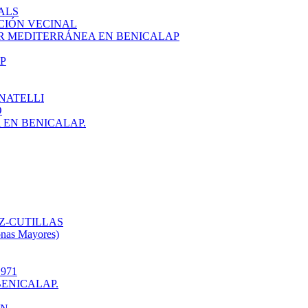
ALS
CIÓN VECINAL
R MEDITERRÁNEA EN BENICALAP
P
NATELLI
O
EN BENICALAP.
Z-CUTILLAS
onas Mayores)
971
ENICALAP.