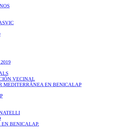
INOS
ASVIC
O
 2019
ALS
CIÓN VECINAL
R MEDITERRÁNEA EN BENICALAP
P
NATELLI
O
EN BENICALAP.