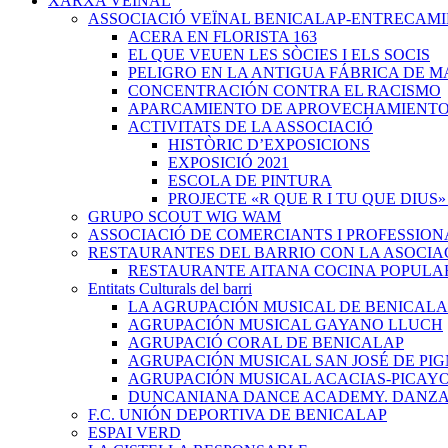
XARXA VEÏNAL
ASSOCIACIÓ VEÏNAL BENICALAP-ENTRECAM
ACERA EN FLORISTA 163
EL QUE VEUEN LES SÒCIES I ELS SOCIS
PELIGRO EN LA ANTIGUA FÁBRICA DE M
CONCENTRACIÓN CONTRA EL RACISMO
APARCAMIENTO DE APROVECHAMIENT
ACTIVITATS DE LA ASSOCIACIÓ
HISTÒRIC D’EXPOSICIONS
EXPOSICIÓ 2021
ESCOLA DE PINTURA
PROJECTE «R QUE R I TU QUE DIUS»
GRUPO SCOUT WIG WAM
ASSOCIACIÓ DE COMERCIANTS I PROFESSION
RESTAURANTES DEL BARRIO CON LA ASOCIA
RESTAURANTE AITANA COCINA POPULA
Entitats Culturals del barri
LA AGRUPACIÓN MUSICAL DE BENICALA
AGRUPACIÓN MUSICAL GAYANO LLUCH
AGRUPACIÓ CORAL DE BENICALAP
AGRUPACIÓN MUSICAL SAN JOSÉ DE PIG
AGRUPACIÓN MUSICAL ACACIAS-PICAY
DUNCANIANA DANCE ACADEMY. DANZA 
F.C. UNIÓN DEPORTIVA DE BENICALAP
ESPAI VERD