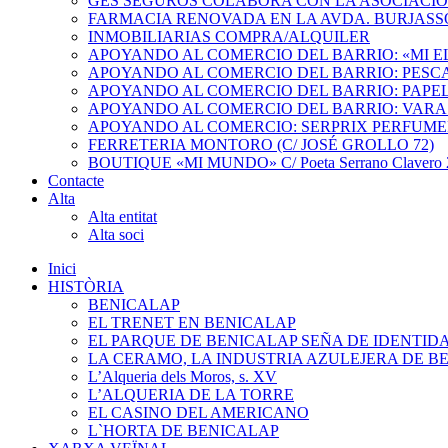
GES SEGUROS COLABORA CON LA ASOCIACI
FARMACIA RENOVADA EN LA AVDA. BURJASS
INMOBILIARIAS COMPRA/ALQUILER
APOYANDO AL COMERCIO DEL BARRIO: «MI 
APOYANDO AL COMERCIO DEL BARRIO: PESC
APOYANDO AL COMERCIO DEL BARRIO: PAPEL
APOYANDO AL COMERCIO DEL BARRIO: VARA
APOYANDO AL COMERCIO: SERPRIX PERFUME
FERRETERIA MONTORO (C/ JOSÉ GROLLO 72)
BOUTIQUE «MI MUNDO» C/ Poeta Serrano Clavero 2
Contacte
Alta
Alta entitat
Alta soci
Inici
HISTÒRIA
BENICALAP
EL TRENET EN BENICALAP
EL PARQUE DE BENICALAP SEÑA DE IDENTID
LA CERAMO, LA INDUSTRIA AZULEJERA DE B
L’Alqueria dels Moros, s. XV
L’ALQUERIA DE LA TORRE
EL CASINO DEL AMERICANO
L`HORTA DE BENICALAP