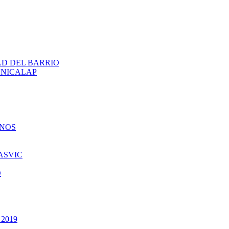
AD DEL BARRIO
ENICALAP
INOS
ASVIC
O
 2019