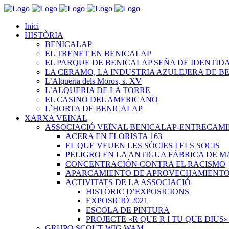
Inici
HISTÒRIA
BENICALAP
EL TRENET EN BENICALAP
EL PARQUE DE BENICALAP SEÑA DE IDENTID
LA CERAMO, LA INDUSTRIA AZULEJERA DE B
L’Alqueria dels Moros, s. XV
L’ALQUERIA DE LA TORRE
EL CASINO DEL AMERICANO
L`HORTA DE BENICALAP
XARXA VEÏNAL
ASSOCIACIÓ VEÏNAL BENICALAP-ENTRECAM
ACERA EN FLORISTA 163
EL QUE VEUEN LES SÒCIES I ELS SOCIS
PELIGRO EN LA ANTIGUA FÁBRICA DE M
CONCENTRACIÓN CONTRA EL RACISMO
APARCAMIENTO DE APROVECHAMIENT
ACTIVITATS DE LA ASSOCIACIÓ
HISTÒRIC D’EXPOSICIONS
EXPOSICIÓ 2021
ESCOLA DE PINTURA
PROJECTE «R QUE R I TU QUE DIUS»
GRUPO SCOUT WIG WAM