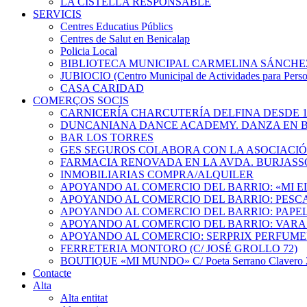
LA CISTELLA RESPONSABLE
SERVICIS
Centres Educatius Públics
Centres de Salut en Benicalap
Policia Local
BIBLIOTECA MUNICIPAL CARMELINA SÁNCHE
JUBIOCIO (Centro Municipal de Actividades para Pers
CASA CARIDAD
COMERÇOS SOCIS
CARNICERÍA CHARCUTERÍA DELFINA DESDE 1
DUNCANIANA DANCE ACADEMY. DANZA EN B
BAR LOS TORRES
GES SEGUROS COLABORA CON LA ASOCIACI
FARMACIA RENOVADA EN LA AVDA. BURJASS
INMOBILIARIAS COMPRA/ALQUILER
APOYANDO AL COMERCIO DEL BARRIO: «MI 
APOYANDO AL COMERCIO DEL BARRIO: PESC
APOYANDO AL COMERCIO DEL BARRIO: PAPEL
APOYANDO AL COMERCIO DEL BARRIO: VARA
APOYANDO AL COMERCIO: SERPRIX PERFUME
FERRETERIA MONTORO (C/ JOSÉ GROLLO 72)
BOUTIQUE «MI MUNDO» C/ Poeta Serrano Clavero 2
Contacte
Alta
Alta entitat