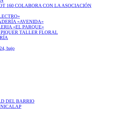
ÓN
OT 160 COLABORA CON LA ASOCIACIÓN
ELECTRO»
ADERÍA «AVENIDA»
ERIA «EL PARQUE»
 PIQUER TALLER FLORAL
RÍA
4, bajo
AD DEL BARRIO
ENICALAP