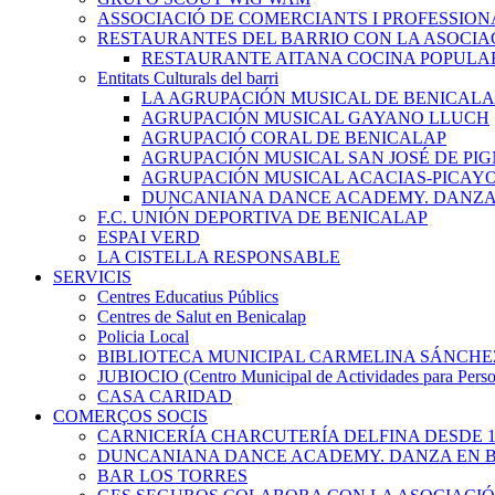
ASSOCIACIÓ DE COMERCIANTS I PROFESSION
RESTAURANTES DEL BARRIO CON LA ASOCIA
RESTAURANTE AITANA COCINA POPULA
Entitats Culturals del barri
LA AGRUPACIÓN MUSICAL DE BENICALA
AGRUPACIÓN MUSICAL GAYANO LLUCH
AGRUPACIÓ CORAL DE BENICALAP
AGRUPACIÓN MUSICAL SAN JOSÉ DE PIG
AGRUPACIÓN MUSICAL ACACIAS-PICAY
DUNCANIANA DANCE ACADEMY. DANZA 
F.C. UNIÓN DEPORTIVA DE BENICALAP
ESPAI VERD
LA CISTELLA RESPONSABLE
SERVICIS
Centres Educatius Públics
Centres de Salut en Benicalap
Policia Local
BIBLIOTECA MUNICIPAL CARMELINA SÁNCHE
JUBIOCIO (Centro Municipal de Actividades para Pers
CASA CARIDAD
COMERÇOS SOCIS
CARNICERÍA CHARCUTERÍA DELFINA DESDE 1
DUNCANIANA DANCE ACADEMY. DANZA EN B
BAR LOS TORRES