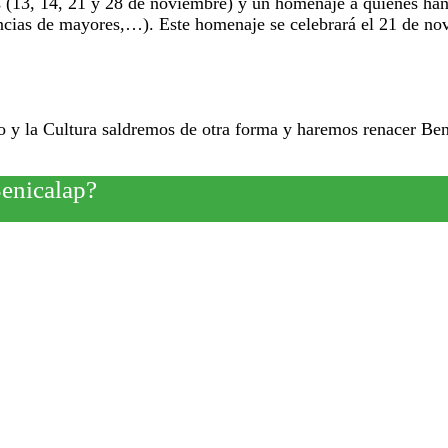
os (13, 14, 21 y 28 de noviembre) y un homenaje a quienes han
idencias de mayores,…). Este homenaje se celebrará el 21 de n
io y la Cultura saldremos de otra forma y haremos renacer Ben
Benicalap?