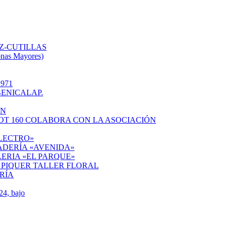
Z-CUTILLAS
onas Mayores)
971
ENICALAP.
ÓN
OT 160 COLABORA CON LA ASOCIACIÓN
ELECTRO»
ADERÍA «AVENIDA»
ERIA «EL PARQUE»
 PIQUER TALLER FLORAL
RÍA
4, bajo