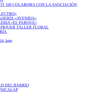
ÓN
OT 160 COLABORA CON LA ASOCIACIÓN
ELECTRO»
ADERÍA «AVENIDA»
ERIA «EL PARQUE»
 PIQUER TALLER FLORAL
RÍA
4, bajo
AD DEL BARRIO
ENICALAP