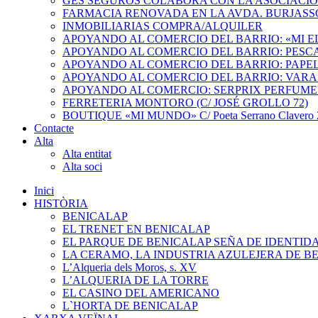
GES SEGUROS COLABORA CON LA ASOCIACI
FARMACIA RENOVADA EN LA AVDA. BURJASS
INMOBILIARIAS COMPRA/ALQUILER
APOYANDO AL COMERCIO DEL BARRIO: «MI 
APOYANDO AL COMERCIO DEL BARRIO: PESC
APOYANDO AL COMERCIO DEL BARRIO: PAPEL
APOYANDO AL COMERCIO DEL BARRIO: VARA
APOYANDO AL COMERCIO: SERPRIX PERFUME
FERRETERIA MONTORO (C/ JOSÉ GROLLO 72)
BOUTIQUE «MI MUNDO» C/ Poeta Serrano Clavero 2
Contacte
Alta
Alta entitat
Alta soci
Inici
HISTÒRIA
BENICALAP
EL TRENET EN BENICALAP
EL PARQUE DE BENICALAP SEÑA DE IDENTID
LA CERAMO, LA INDUSTRIA AZULEJERA DE B
L’Alqueria dels Moros, s. XV
L’ALQUERIA DE LA TORRE
EL CASINO DEL AMERICANO
L`HORTA DE BENICALAP