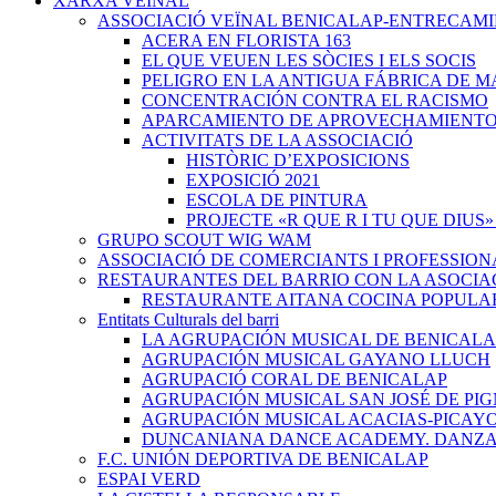
XARXA VEÏNAL
ASSOCIACIÓ VEÏNAL BENICALAP-ENTRECAM
ACERA EN FLORISTA 163
EL QUE VEUEN LES SÒCIES I ELS SOCIS
PELIGRO EN LA ANTIGUA FÁBRICA DE M
CONCENTRACIÓN CONTRA EL RACISMO
APARCAMIENTO DE APROVECHAMIENT
ACTIVITATS DE LA ASSOCIACIÓ
HISTÒRIC D’EXPOSICIONS
EXPOSICIÓ 2021
ESCOLA DE PINTURA
PROJECTE «R QUE R I TU QUE DIUS»
GRUPO SCOUT WIG WAM
ASSOCIACIÓ DE COMERCIANTS I PROFESSION
RESTAURANTES DEL BARRIO CON LA ASOCIA
RESTAURANTE AITANA COCINA POPULA
Entitats Culturals del barri
LA AGRUPACIÓN MUSICAL DE BENICALA
AGRUPACIÓN MUSICAL GAYANO LLUCH
AGRUPACIÓ CORAL DE BENICALAP
AGRUPACIÓN MUSICAL SAN JOSÉ DE PIG
AGRUPACIÓN MUSICAL ACACIAS-PICAY
DUNCANIANA DANCE ACADEMY. DANZA 
F.C. UNIÓN DEPORTIVA DE BENICALAP
ESPAI VERD