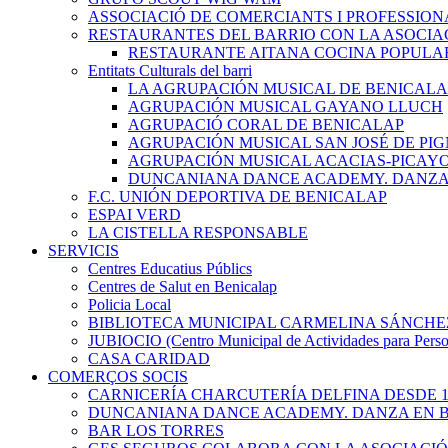
ASSOCIACIÓ DE COMERCIANTS I PROFESSION
RESTAURANTES DEL BARRIO CON LA ASOCIA
RESTAURANTE AITANA COCINA POPULA
Entitats Culturals del barri
LA AGRUPACIÓN MUSICAL DE BENICALA
AGRUPACIÓN MUSICAL GAYANO LLUCH
AGRUPACIÓ CORAL DE BENICALAP
AGRUPACIÓN MUSICAL SAN JOSÉ DE PIG
AGRUPACIÓN MUSICAL ACACIAS-PICAY
DUNCANIANA DANCE ACADEMY. DANZA 
F.C. UNIÓN DEPORTIVA DE BENICALAP
ESPAI VERD
LA CISTELLA RESPONSABLE
SERVICIS
Centres Educatius Públics
Centres de Salut en Benicalap
Policia Local
BIBLIOTECA MUNICIPAL CARMELINA SÁNCHE
JUBIOCIO (Centro Municipal de Actividades para Pers
CASA CARIDAD
COMERÇOS SOCIS
CARNICERÍA CHARCUTERÍA DELFINA DESDE 1
DUNCANIANA DANCE ACADEMY. DANZA EN B
BAR LOS TORRES