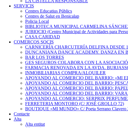
LA CISTELLA RESPONSABLE
SERVICIS
Centres Educatius Públics
Centres de Salut en Benicalap
Policia Local
BIBLIOTECA MUNICIPAL CARMELINA SÁNCHE
JUBIOCIO (Centro Municipal de Actividades para Pers
CASA CARIDAD
COMERÇOS SOCIS
CARNICERÍA CHARCUTERÍA DELFINA DESDE 1
DUNCANIANA DANCE ACADEMY. DANZA EN B
BAR LOS TORRES
GES SEGUROS COLABORA CON LA ASOCIACI
FARMACIA RENOVADA EN LA AVDA. BURJASS
INMOBILIARIAS COMPRA/ALQUILER
APOYANDO AL COMERCIO DEL BARRIO: «MI 
APOYANDO AL COMERCIO DEL BARRIO: PESC
APOYANDO AL COMERCIO DEL BARRIO: PAPEL
APOYANDO AL COMERCIO DEL BARRIO: VARA
APOYANDO AL COMERCIO: SERPRIX PERFUME
FERRETERIA MONTORO (C/ JOSÉ GROLLO 72)
BOUTIQUE «MI MUNDO» C/ Poeta Serrano Clavero 2
Contacte
Alta
Alta entitat