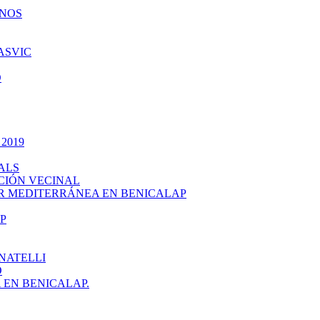
INOS
ASVIC
O
 2019
ALS
CIÓN VECINAL
R MEDITERRÁNEA EN BENICALAP
P
NATELLI
O
EN BENICALAP.