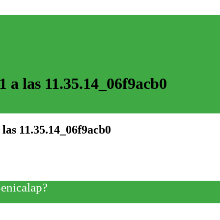
 a las 11.35.14_06f9acb0
las 11.35.14_06f9acb0
Benicalap?