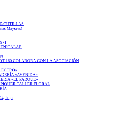
Z-CUTILLAS
onas Mayores)
971
ENICALAP.
ÓN
OT 160 COLABORA CON LA ASOCIACIÓN
ELECTRO»
ADERÍA «AVENIDA»
ERIA «EL PARQUE»
 PIQUER TALLER FLORAL
RÍA
4, bajo