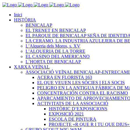
Inici
HISTÒRIA
BENICALAP
EL TRENET EN BENICALAP
EL PARQUE DE BENICALAP SEÑA DE IDENTID
LA CERAMO, LA INDUSTRIA AZULEJERA DE B
L’Alqueria dels Moros, s. XV
L’ALQUERIA DE LA TORRE
EL CASINO DEL AMERICANO
L`HORTA DE BENICALAP
XARXA VEÏNAL
ASSOCIACIÓ VEÏNAL BENICALAP-ENTRECAM
ACERA EN FLORISTA 163
EL QUE VEUEN LES SÒCIES I ELS SOCIS
PELIGRO EN LA ANTIGUA FÁBRICA DE M
CONCENTRACIÓN CONTRA EL RACISMO
APARCAMIENTO DE APROVECHAMIENT
ACTIVITATS DE LA ASSOCIACIÓ
HISTÒRIC D’EXPOSICIONS
EXPOSICIÓ 2021
ESCOLA DE PINTURA
PROJECTE «R QUE R I TU QUE DIUS»
GRUPO SCOUT WIG WAM