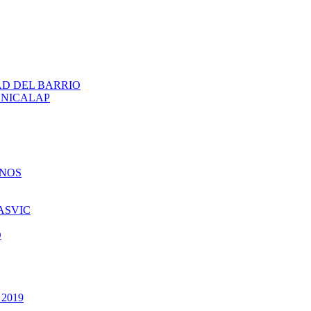
AD DEL BARRIO
ENICALAP
INOS
ASVIC
O
 2019